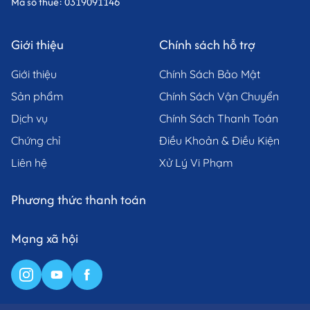
Mã số thuế: 0319091146
trồng sạch, không sử dụng kháng sinh, hóa chất độc hại
và thân thiện với môi trường.
Giới thiệu
Chính sách hỗ trợ
Giới thiệu
Chính Sách Bảo Mật
Sản phẩm
Chính Sách Vận Chuyển
Dịch vụ
Chính Sách Thanh Toán
Chứng chỉ
Điều Khoản & Điều Kiện
Liên hệ
Xử Lý Vi Phạm
Phương thức thanh toán
Mạng xã hội
II. Giá trị dinh dưỡng của Cá Bớp
Theo các chuyên gia dinh dưỡng, 100g Cá cung cấp
khoảng 120 kcal năng lượng, 22g protein chất lượng cao