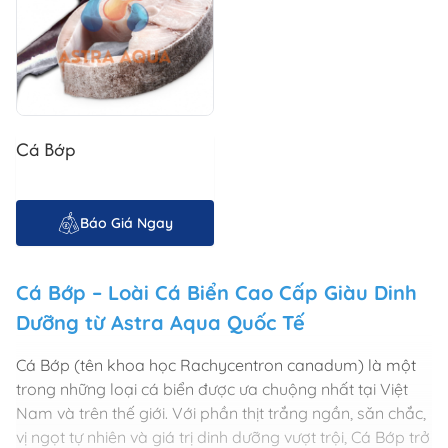
Cá Bớp
Báo Giá Ngay
Cá Bớp – Loài Cá Biển Cao Cấp Giàu Dinh
Dưỡng từ
Astra Aqua Quốc Tế
Cá Bớp (tên khoa học Rachycentron canadum) là một
trong những loại cá biển được ưa chuộng nhất tại Việt
Nam và trên thế giới. Với phần thịt trắng ngần, săn chắc,
vị ngọt tự nhiên và giá trị dinh dưỡng vượt trội, Cá Bớp trở