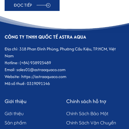
ĐỌC TIẾP
CÔNG TY TNHH QUỐC TẾ ASTRA AQUA
Địa chỉ: 318 Phan Đình Phùng, Phường Cầu Kiệu, TP.HCM, Việt
Nam
Hotline: (+84) 938925489
Email: sales01@astraaquaco.com
Website: https://astraaquaco.com
Mã số thuế: 0319091146
Giới thiệu
Chính sách hỗ trợ
Giới thiệu
Chính Sách Bảo Mật
Sản phẩm
Chính Sách Vận Chuyển