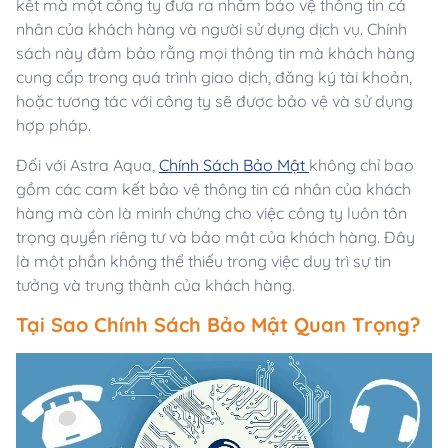
kết mà một công ty đưa ra nhằm bảo vệ thông tin cá
nhân của khách hàng và người sử dụng dịch vụ. Chính
sách này đảm bảo rằng mọi thông tin mà khách hàng
cung cấp trong quá trình giao dịch, đăng ký tài khoản,
hoặc tương tác với công ty sẽ được bảo vệ và sử dụng
hợp pháp.
Đối với Astra Aqua,
Chính Sách Bảo Mật
không chỉ bao
gồm các cam kết bảo vệ thông tin cá nhân của khách
hàng mà còn là minh chứng cho việc công ty luôn tôn
trọng quyền riêng tư và bảo mật của khách hàng. Đây
là một phần không thể thiếu trong việc duy trì sự tin
tưởng và trung thành của khách hàng.
Tại Sao Chính Sách Bảo Mật Quan Trọng?