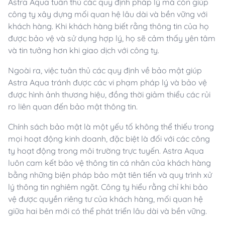
Astra Aqua tuân thủ các quy định pháp lý mà còn giúp
công ty xây dựng mối quan hệ lâu dài và bền vững với
khách hàng. Khi khách hàng biết rằng thông tin của họ
được bảo vệ và sử dụng hợp lý, họ sẽ cảm thấy yên tâm
và tin tưởng hơn khi giao dịch với công ty.
Ngoài ra, việc tuân thủ các quy định về bảo mật giúp
Astra Aqua tránh được các vi phạm pháp lý và bảo vệ
được hình ảnh thương hiệu, đồng thời giảm thiểu các rủi
ro liên quan đến bảo mật thông tin.
Chính sách bảo mật là một yếu tố không thể thiếu trong
mọi hoạt động kinh doanh, đặc biệt là đối với các công
ty hoạt động trong môi trường trực tuyến. Astra Aqua
luôn cam kết bảo vệ thông tin cá nhân của khách hàng
bằng những biện pháp bảo mật tiên tiến và quy trình xử
lý thông tin nghiêm ngặt. Công ty hiểu rằng chỉ khi bảo
vệ được quyền riêng tư của khách hàng, mối quan hệ
giữa hai bên mới có thể phát triển lâu dài và bền vững.