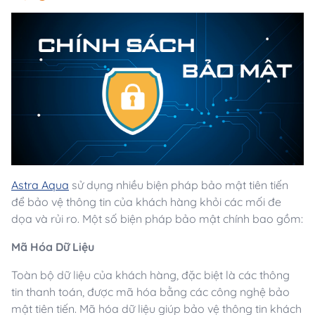
Astra Aqua
sử dụng nhiều biện pháp bảo mật tiên tiến
để bảo vệ thông tin của khách hàng khỏi các mối đe
dọa và rủi ro. Một số biện pháp bảo mật chính bao gồm:
Mã Hóa Dữ Liệu
Toàn bộ dữ liệu của khách hàng, đặc biệt là các thông
tin thanh toán, được mã hóa bằng các công nghệ bảo
mật tiên tiến. Mã hóa dữ liệu giúp bảo vệ thông tin khách