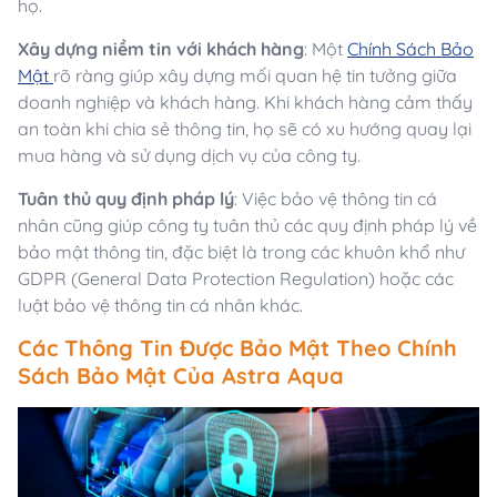
họ.
Xây dựng niềm tin với khách hàng
: Một
Chính Sách Bảo
Mật
rõ ràng giúp xây dựng mối quan hệ tin tưởng giữa
doanh nghiệp và khách hàng. Khi khách hàng cảm thấy
an toàn khi chia sẻ thông tin, họ sẽ có xu hướng quay lại
mua hàng và sử dụng dịch vụ của công ty.
Tuân thủ quy định pháp lý
: Việc bảo vệ thông tin cá
nhân cũng giúp công ty tuân thủ các quy định pháp lý về
bảo mật thông tin, đặc biệt là trong các khuôn khổ như
GDPR (General Data Protection Regulation) hoặc các
luật bảo vệ thông tin cá nhân khác.
Các Thông Tin Được Bảo Mật Theo Chính
Sách Bảo Mật Của Astra Aqua