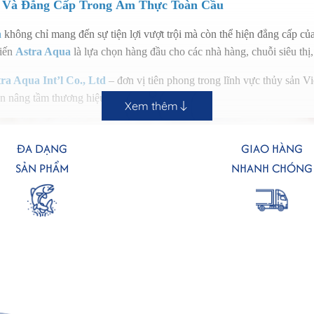
ợi Và Đẳng Cấp Trong Ẩm Thực Toàn Cầu
n
không chỉ mang đến sự tiện lợi vượt trội mà còn thể hiện đẳng cấp của 
Biến
Astra Aqua
là lựa chọn hàng đầu cho các nhà hàng, chuỗi siêu thị
ra Aqua Int’l Co., Ltd
– đơn vị tiên phong trong lĩnh vực thủy sản
ần nâng tầm thương hiệu thủy sản Việt Nam.
Xem thêm
ĐA DẠNG
GIAO HÀNG
SẢN PHẨM
NHANH CHÓNG