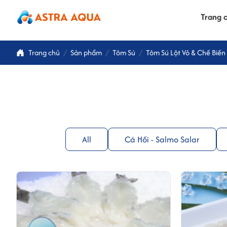
Trang 
Trang chủ
Sản phẩm
Tôm Sú
Tôm Sú Lột Vỏ & Chế Biến
All
Cá Hồi - Salmo Salar