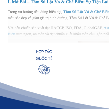
I. Mở Bài – Tôm Sú Lột Vỏ & Chế Biến: Sự Tiện L
Trong xu hướng tiêu dùng hiện đại,
Tôm Sú Lột Vỏ & Chế Biế
màu sắc đẹp và giàu giá trị dinh dưỡng, Tôm Sú Lột Vỏ & Chế 
Với tiêu chuẩn sản xuất đạt HACCP, ISO, FDA, GlobalGAP,
Ast
Biến
tươi ngon, an toàn và đạt chuẩn xuất khẩu toàn cầu, góp ph
HỢP TÁC
QUỐC TẾ