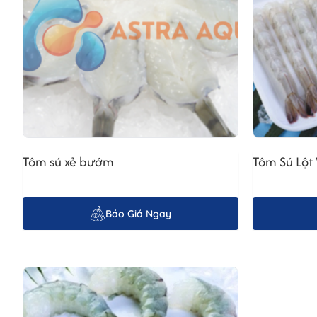
Tôm sú xẻ bướm
Tôm Sú Lột
Báo Giá Ngay