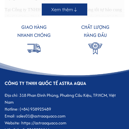
Xem thêm
Tại
Công ty TNHH Astra Aqua Quốc Tế
, chúng tôi tự hào cung
cấp Cá Chẽm Phi Lê tươi và đông lạnh đạt chuẩn GlobalGAP –
HACCP – ISO 22000, đáp ứng yêu cầu xuất khẩu sang các thị
GIAO HÀNG
CHẤT LƯỢNG
trường khó tính như Mỹ, Nhật Bản và châu Âu.
NHANH CHÓNG
HÀNG ĐẦU
Sản phẩm của Astra Aqua Quốc Tế luôn đảm bảo an toàn, tươi
ngon và truy xuất nguồn gốc rõ ràng, mang đến giải pháp thực
phẩm sạch cho mọi đối tác và người tiêu dùng Việt.
CÔNG TY TNHH QUỐC TẾ ASTRA AQUA
Địa chỉ: 318 Phan Đình Phùng, Phường Cầu Kiệu, TP.HCM, Việt
Nam
Hotline: (+84) 938925489
Email: sales01@astraaquaco.com
Website: https://astraaquaco.com