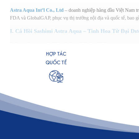
Astra Aqua Int’l Co., Ltd
– doanh nghiệp hàng đầu Việt Nam tro
FDA và GlobalGAP, phục vụ thị trường nội địa và quốc tế, bao
I. Cá Hồi Sashimi Astra Aqua – Tinh Hoa Từ Đại D
1. Lựa chọn nguyên liệu chuẩn nhà hàng Nhật
Sản phẩm
Cá hồi Sashimi & chế biến sẵn
của
Astra Aqua
được 
HỢP TÁC
Mỗi con cá hồi đều được kiểm tra nghiêm ngặt về trọng lượng, tỷ
QUỐC TẾ