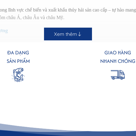
ng lĩnh vực chế biến và xuất khẩu thủy hải sản cao cấp – tự hào ma
 gồm châu Á, châu Âu và châu Mỹ.
ương
Xem thêm
chế biến từ cá hồi nhập khẩu trực tiếp từ Na Uy, Chile và Scotland – nh
ĐA DẠNG
GIAO HÀNG
 lệ mỡ và độ tươi, trước khi được xử lý, phi lê, và cấp đông nhanh bằ
SẢN PHẨM
NHANH CHÓNG