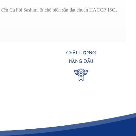
ng đến Cá hồi Sashimi & chế biến sẵn đạt chuẩn HACCP, ISO,
ững vùng biển nổi tiếng với chất lượng cá hồi tốt nhất thế giới.
CHẤT LƯỢNG
ng công nghệ IQF để giữ nguyên hương vị và dinh dưỡng tự nhiên.
HÀNG ĐẦU