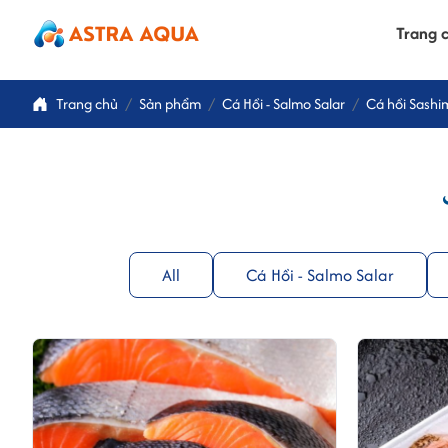
Trang 
Trang chủ
Sản phẩm
Cá Hồi - Salmo Salar
Cá hồi Sashi
All
Cá Hồi - Salmo Salar