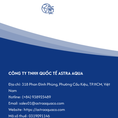
CÔNG TY TNHH QUỐC TẾ ASTRA AQUA
Địa chỉ: 318 Phan Đình Phùng, Phường Cầu Kiệu, TP.HCM, Việt
Nam
Hotline: (+84) 938925489
Email: sales01@astraaquaco.com
Website: https://astraaquaco.com
Mã số thuế: 0319091146