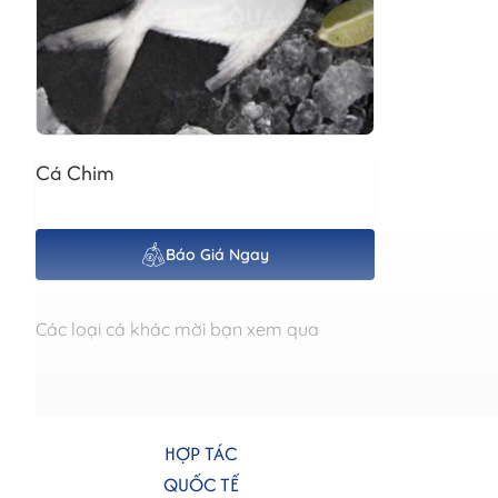
Cá Chim
Báo Giá Ngay
Các loại cá khác mời bạn xem qua
HỢP TÁC
QUỐC TẾ