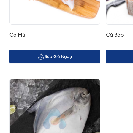
Cá Mú
Cá Bớp
Báo Giá Ngay