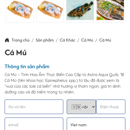
Trang chủ
Sản phẩm
Cá Khác
Cá Mú
Cá Mú
Cá Mú
Thông tin sản phẩm
Cá Mú – Tinh Hoa Ẩm Thực Biển Cao Cấp từ Astra Aqua Quốc Tế
Cá Mú (tên khoa học: Epinephelus spp.) từ lâu đã được xem là
“vua của các loài cá biển” nhờ hương vị thơm ngon, giá trị dinh
dưỡng cao và độ hiếm trong tự nhiên.