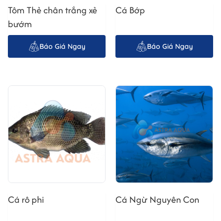
Tôm Thẻ chân trắng xẻ
Cá Bớp
Cá Mú là loài cá biển sống ở vùng nước mặn ven
bướm
bờ, có thân hình tròn dài, da dày và được bao phủ
bởi lớp vảy mịn. Màu sắc của cá đa dạng – từ đỏ
Báo Giá Ngay
Báo Giá Ngay
cam, xám đen cho đến nâu chấm, tùy theo giống.
Thịt Cá trắng, dai, ngọt tự nhiên và hầu như không
có xương dăm – rất phù hợp cho trẻ nhỏ và người
lớn tuổi.
Astra Aqua Quốc Tế lựa chọn Cá nuôi tại vùng
biển Nam Trung Bộ, nơi có nguồn nước trong lành
và điều kiện tự nhiên lý tưởng giúp cá sinh trưởng
khỏe mạnh, thịt béo thơm tự nhiên mà vẫn đảm
bảo tiêu chuẩn GlobalGAP – HACCP – ISO 22000.
II. Giá trị dinh dưỡng của Cá Mú
Cá rô phi
Cá Ngừ Nguyên Con
Cá Mú được xem là một trong những loại cá có
hàm lượng dinh dưỡng cao nhất trong nhóm cá