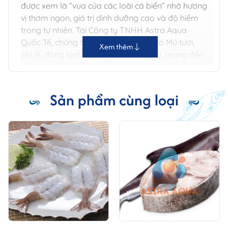
được xem là “vua của các loài cá biển” nhờ hương
vị thơm ngon, giá trị dinh dưỡng cao và độ hiếm
trong tự nhiên. Tại
Công ty TNHH Astra Aqua
Quốc Tế
, chúng tôi tự hào cung cấp Cá Mú tươi,
Xem thêm
phi lê, đông lạnh đạt chuẩn xuất khẩu, mang đến
trải nghiệm ẩm thực đẳng cấp cho khách hàng
trong và ngoài nước.
Sản phẩm cùng loại
I. Đặc điểm nổi bật của Cá Mú