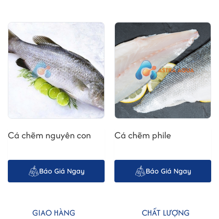
Với hàm lượng dinh dưỡng vượt trội, Cá Mú đặc
biệt tốt cho:
Trẻ em đang phát triển.
Cá chẽm nguyên con
Cá chẽm phile
Người cao tuổi cần bổ sung dinh dưỡng.
Người tập thể thao, ăn kiêng hoặc cần phục hồi
sức khỏe.
Báo Giá Ngay
Báo Giá Ngay
III. Quy trình nuôi trồng và chế biến tại
Astra Aqua Quốc Tế
GIAO HÀNG
CHẤT LƯỢNG