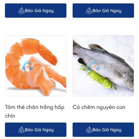
Kiểm Soát Chất Lượng Nghiêm Ngặt
Báo Giá Ngay
Báo Giá Ngay
Astra Aqua Int'l Co., Ltd đặc biệt chú trọng đến
công tác kiểm soát chất lượng trong suốt quy
trình sản xuất. Từ khâu chọn nguyên liệu đến khâu
đóng gói, mỗi lô sản phẩm đều được kiểm tra kỹ
lưỡng để đảm bảo đáp ứng các tiêu chuẩn chất
lượng khắt khe. Chúng tôi sử dụng các phương
pháp kiểm nghiệm hiện đại để phát hiện và loại
bỏ các nguy cơ tiềm ẩn, mang đến cho khách
hàng những sản phẩm
Cá ngừ đóng hộp
an toàn
và chất lượng nhất.
Tôm thẻ chân trắng hấp
Cá chẽm nguyên con
chín
Báo Giá Ngay
Báo Giá Ngay